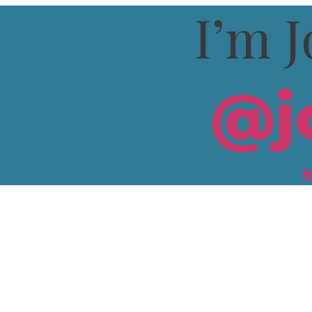
I’m J
@j