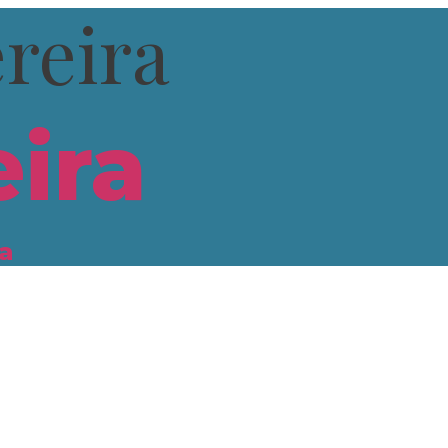
ereira
ira
a