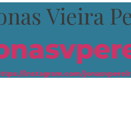
onas Vieira P
onasvpere
https://instagram.com/jonasvpereir